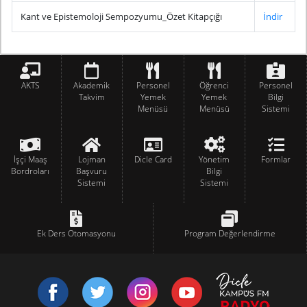
Kant ve Epistemoloji Sempozyumu_Özet Kitapçığı
İndir
AKTS
Akademik
Personel
Öğrenci
Personel
Takvim
Yemek
Yemek
Bilgi
Menüsü
Menüsü
Sistemi
İşçi Maaş
Lojman
Dicle Card
Yönetim
Formlar
Bordroları
Başvuru
Bilgi
Sistemi
Sistemi
Ek Ders Otomasyonu
Program Değerlendirme