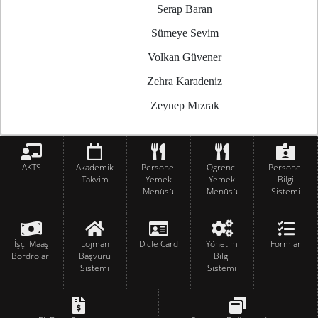
Serap Baran
Sümeye Sevim
Volkan Güvener
Zehra Karadeniz
Zeynep Mızrak
AKTS
Akademik
Personel
Öğrenci
Personel
Takvim
Yemek
Yemek
Bilgi
Menüsü
Menüsü
Sistemi
İşçi Maaş
Lojman
Dicle Card
Yönetim
Formlar
Bordroları
Başvuru
Bilgi
Sistemi
Sistemi