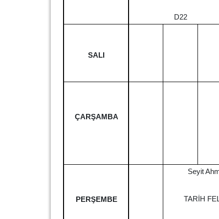
D22
SALI
ÇARŞAMBA
Seyit Ahm
TARİH FE
PERŞEMBE