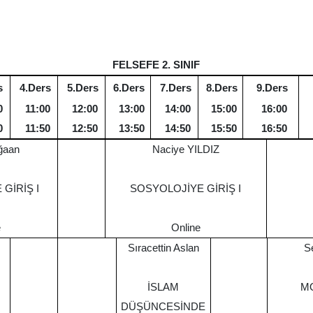
FELSEFE 2. SINIF
s
4.Ders
5.Ders
6.Ders
7.Ders
8.Ders
9.Ders
0
11:00
12:00
13:00
14:00
15:00
16:00
0
11:50
12:50
13:50
14:50
15:50
16:50
ğaan
Naciye YILDIZ
 GİRİŞ I
SOSYOLOJİYE GİRİŞ I
e
Online
Sıracettin Aslan
S
İSLAM
M
DÜŞÜNCESİNDE