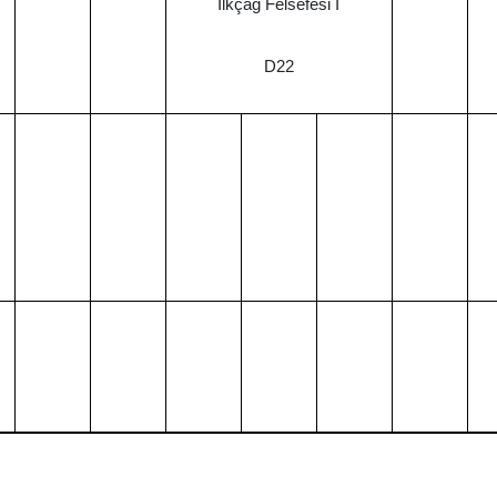
İlkçağ Felsefesi I
D22