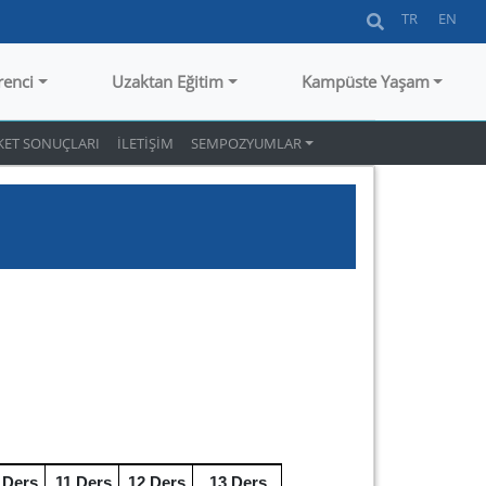
TR
EN
renci
Uzaktan Eğitim
Kampüste Yaşam
KET SONUÇLARI
İLETİŞİM
SEMPOZYUMLAR
I
.Ders
11.Ders
12.Ders
13.Ders