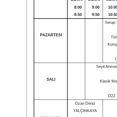
8:00
9:00
10:0
8:50
9:50
10:5
Serap
PAZARTESİ
Tür
Komp
O
Seyit Ahme
SALI
Klasik Ma
D22
Ozan Deniz
YALÇINKAYA