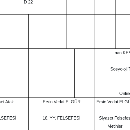
D 22
İnan K
Sosyoloji T
Onlin
et Atak
Ersin Vedat ELGÜR
Ersin Vedat ELG
LSEFESİ
18. YY. FELSEFESİ
Siyaset Felsefes
Metinleri