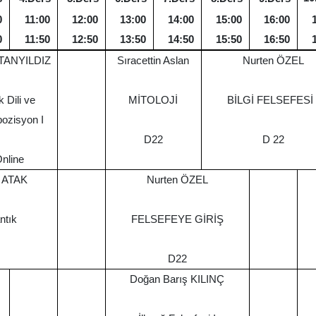
0
11:00
12:00
13:00
14:00
15:00
16:00
0
11:50
12:50
13:50
14:50
15:50
16:50
 TANYILDIZ
Sıracettin Aslan
Nurten ÖZEL
k Dili ve
MİTOLOJİ
BİLGİ FELSEFESİ 
ozisyon I
D22
D 22
nline
t ATAK
Nurten ÖZEL
ntık
FELSEFEYE GİRİŞ
D22
Doğan Barış KILINÇ