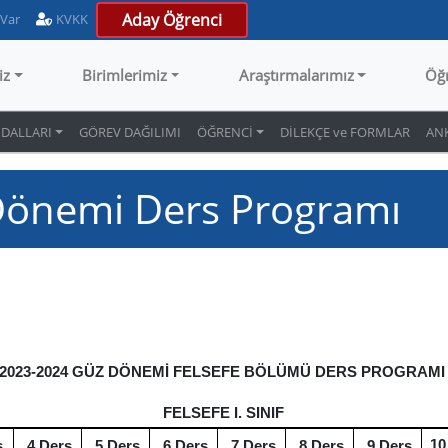
Aday Öğrenci
 Var
KVKK
iz
Birimlerimiz
Araştırmalarımız
Öğ
 DALLARI
GÖREV DAĞILIMI
ÖĞRENCİ
DİLEKÇE ve FORMLAR
AN
Dönemi Ders Programı
2023-2024 GÜZ DÖNEMİ FELSEFE BÖLÜMÜ DERS PROGRAM
FELSEFE I. SINIF
10
s
4.Ders
5.Ders
6.Ders
7.Ders
8.Ders
9.Ders