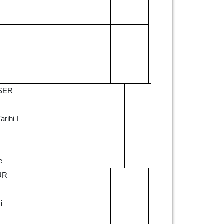
ESER
arihi I
e
ÜR
i