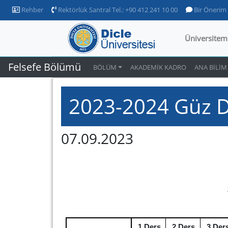
Rehber
Rektörlük Santral Tel.: +90 412 241 10 00
Bir Önerim
Üniversitem
Felsefe Bölümü
BÖLÜM
AKADEMİK KADRO
ANA BİLİM
2023-2024 Güz 
07.09.2023
1.Ders
2.Ders
3.Der