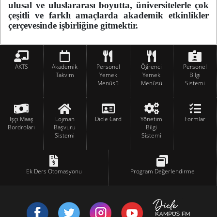
ulusal ve uluslararası boyutta, üniversitelerle çok
çeşitli ve farklı amaçlarda akademik etkinlikler
çerçevesinde işbirliğine gitmektir.
AKTS
Akademik
Personel
Öğrenci
Personel
Takvim
Yemek
Yemek
Bilgi
Menüsü
Menüsü
Sistemi
İşçi Maaş
Lojman
Dicle Card
Yönetim
Formlar
Bordroları
Başvuru
Bilgi
Sistemi
Sistemi
Ek Ders Otomasyonu
Program Değerlendirme