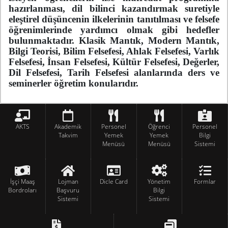
hazırlanması, dil bilinci kazandırmak suretiyle
eleştirel düşüncenin ilkelerinin tanıtılması ve felsefe
öğrenimlerinde yardımcı olmak gibi hedefler
bulunmaktadır. Klasik Mantık, Modern Mantık,
Bilgi Teorisi, Bilim Felsefesi, Ahlak Felsefesi, Varlık
Felsefesi, İnsan Felsefesi, Kültür Felsefesi, Değerler,
Dil Felsefesi, Tarih Felsefesi alanlarında ders ve
seminerler öğretim konularıdır.
AKTS
Akademik
Personel
Öğrenci
Personel
Takvim
Yemek
Yemek
Bilgi
Menüsü
Menüsü
Sistemi
İşçi Maaş
Lojman
Dicle Card
Yönetim
Formlar
Bordroları
Başvuru
Bilgi
Sistemi
Sistemi