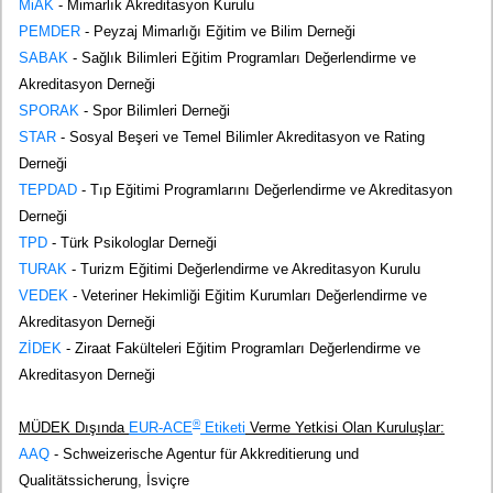
MiAK
- Mimarlık Akreditasyon Kurulu
PEMDER
- Peyzaj Mimarlığı Eğitim ve Bilim Derneği
SABAK
- Sağlık Bilimleri Eğitim Programları Değerlendirme ve
Akreditasyon Derneği
SPORAK
- Spor Bilimleri Derneği
STAR
- Sosyal Beşeri ve Temel Bilimler Akreditasyon ve Rating
Derneği
TEPDAD
- Tıp Eğitimi Programlarını Değerlendirme ve Akreditasyon
Derneği
TPD
- Türk Psikologlar Derneği
TURAK
- Turizm Eğitimi Değerlendirme ve Akreditasyon Kurulu
VEDEK
- Veteriner Hekimliği Eğitim Kurumları Değerlendirme ve
Akreditasyon Derneği
ZİDEK
- Ziraat Fakülteleri Eğitim Programları Değerlendirme ve
Akreditasyon Derneği
®
MÜDEK Dışında
EUR-ACE
Etiketi
Verme Yetkisi Olan Kuruluşlar:
AAQ
- Schweizerische Agentur für Akkreditierung und
Qualitätssicherung, İsviçre