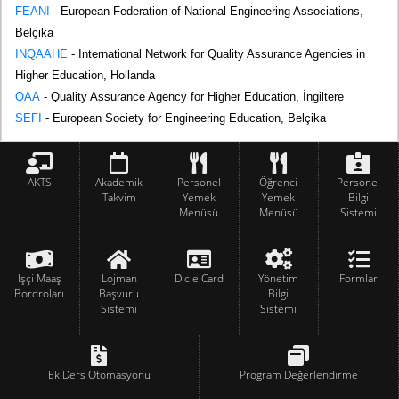
FEANI
- European Federation of National Engineering Associations,
Belçika
INQAAHE
- International Network for Quality Assurance Agencies in
Higher Education, Hollanda
QAA
- Quality Assurance Agency for Higher Education, İngiltere
SEFI
- European Society for Engineering Education, Belçika
AKTS
Akademik
Personel
Öğrenci
Personel
Takvim
Yemek
Yemek
Bilgi
Menüsü
Menüsü
Sistemi
İşçi Maaş
Lojman
Dicle Card
Yönetim
Formlar
Bordroları
Başvuru
Bilgi
Sistemi
Sistemi
Ek Ders Otomasyonu
Program Değerlendirme