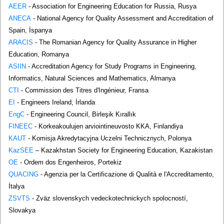
AEER
- Association for Engineering Education for Russia, Rusya
ANECA
- National Agency for Quality Assessment and Accreditation of
Spain, İspanya
ARACIS
- The Romanian Agency for Quality Assurance in Higher
Education, Romanya
ASIIN
- Accreditation Agency for Study Programs in Engineering,
Informatics, Natural Sciences and Mathematics, Almanya
CTI
- Commission des Titres d'Ingénieur, Fransa
EI
- Engineers Ireland, İrlanda
EngC
- Engineering Council, Birleşik Kırallık
FINEEC
- Korkeakoulujen arviointineuvosto KKA, Finlandiya
KAUT
- Komisja Akredytacyjna Uczelni Technicznych, Polonya
KazSEE
– Kazakhstan Society for Engineering Education, Kazakistan
OE
- Ordem dos Engenheiros, Portekiz
QUACING
- Agenzia per la Certificazione di Qualità e l'Accreditamento,
İtalya
ZSVTS
- Zväz slovenskych vedeckotechnickych spolocností,
Slovakya