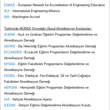
ENAEE
- European Network for Accreditation of Engineering Education
IEA
- International Engineering Alliance
WA
- Washington Accord
Türkiye'de MÜDEK Dışındaki Ulusal Akreditasyon Kuruluşları:
AUDAK
- Açık ve Uzaktan Öğretim Programları Değerlendirme ve
Akreditasyon Derneği
DEPAD
- Diş Hekimliği Eğitimi Programları Akreditasyon Derneği
ECZAKDER
- Eczacılık Eğitimi Programlarını Değerlendirme ve
Akreditasyon Derneği
EPDAD
- Eğitim Fakülteleri Programlarını Değerlendirme ve
Akreditasyon Derneği
FEDEK
- Fen, Edebiyat, Fen-Edebiyat, Dil ve Tarih-Coğrafya
Fakülteleri Akreditasyon Derneği
HEPDAK
- Hemşirelik Eğitim Programları Değerlendirme ve
Akreditasyon Derneği
İAA
- İlahiyat Akreditasyon Ajansı
İLEDAK
- İletişim Eğitimi Değerlendirme Akreditasyon Kurulu