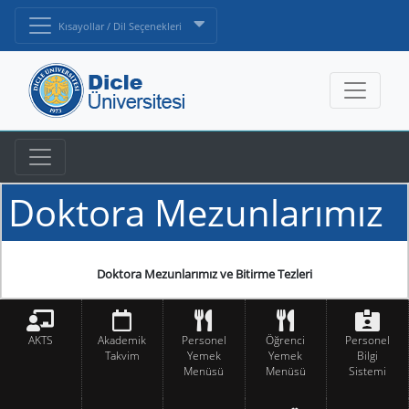
Kısayollar / Dil Seçenekleri
Doktora Mezunlarımız
Doktora Mezunlarımız ve Bitirme Tezleri
AKTS
Akademik
Personel
Öğrenci
Personel
Takvim
Yemek
Yemek
Bilgi
Menüsü
Menüsü
Sistemi