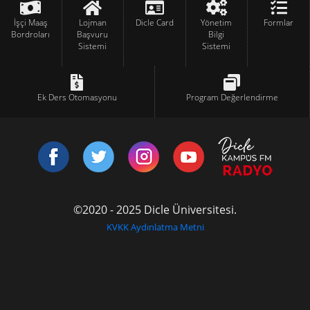
İşçi Maaş
Lojman
Dicle Card
Yönetim
Formlar
Bordroları
Başvuru
Bilgi
Sistemi
Sistemi
Ek Ders Otomasyonu
Program Değerlendirme
©2020 - 2025 Dicle Üniversitesi.
KVKK Aydınlatma Metni