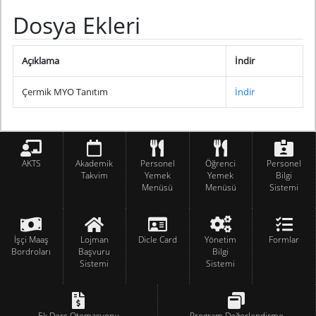
Dosya Ekleri
Açıklama
İndir
Çermik MYO Tanıtım
İndir
AKTS
Akademik
Personel
Öğrenci
Personel
Takvim
Yemek
Yemek
Bilgi
Menüsü
Menüsü
Sistemi
İşçi Maaş
Lojman
Dicle Card
Yönetim
Formlar
Bordroları
Başvuru
Bilgi
Sistemi
Sistemi
Ek Ders Otomasyonu
Program Değerlendirme