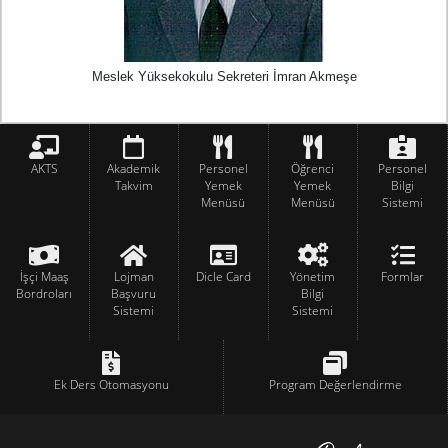
Meslek Yüksekokulu Sekreteri İmran Akmeşe
AKTS
Akademik
Personel
Öğrenci
Personel
Takvim
Yemek
Yemek
Bilgi
Menüsü
Menüsü
Sistemi
İşçi Maaş
Lojman
Dicle Card
Yönetim
Formlar
Bordroları
Başvuru
Bilgi
Sistemi
Sistemi
Ek Ders Otomasyonu
Program Değerlendirme