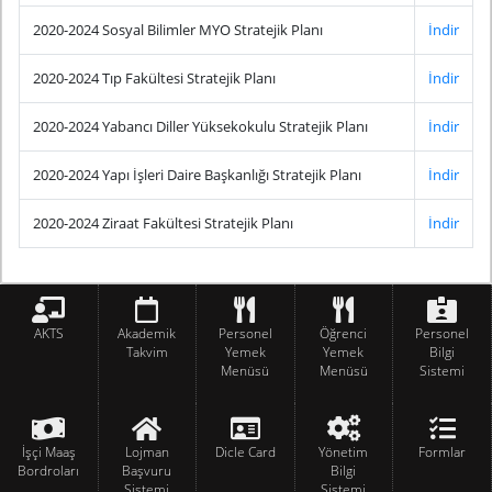
2020-2024 Sosyal Bilimler MYO Stratejik Planı
İndir
2020-2024 Tıp Fakültesi Stratejik Planı
İndir
2020-2024 Yabancı Diller Yüksekokulu Stratejik Planı
İndir
2020-2024 Yapı İşleri Daire Başkanlığı Stratejik Planı
İndir
2020-2024 Ziraat Fakültesi Stratejik Planı
İndir
AKTS
Akademik
Personel
Öğrenci
Personel
Takvim
Yemek
Yemek
Bilgi
Menüsü
Menüsü
Sistemi
İşçi Maaş
Lojman
Dicle Card
Yönetim
Formlar
Bordroları
Başvuru
Bilgi
Sistemi
Sistemi