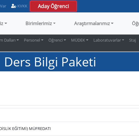
Aday Öğrenci
 Var
KVKK
iz
Birimlerimiz
Araştırmalarımız
Öğ
m Dalları
Personel
Öğrenci
MÜDEK
Laboratuvarlar
Staj
ers Bilgi Paketi
SLİK EĞİTİMİ) MÜFREDATI