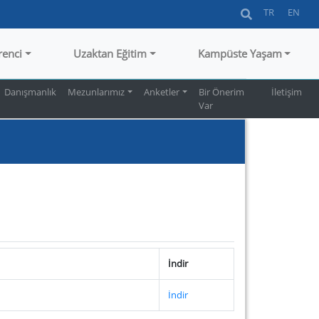
TR
EN
renci
Uzaktan Eğitim
Kampüste Yaşam
Danışmanlık
Mezunlarımız
Anketler
Bir Önerim
İletişim
Var
İndir
İndir