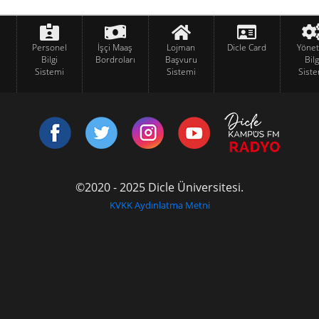
Personel
İşçi Maaş
Lojman
Dicle Card
Yöne
Bilgi
Bordroları
Başvuru
Bilg
Sistemi
Sistemi
Siste
©2020 - 2025 Dicle Üniversitesi.
KVKK Aydınlatma Metni