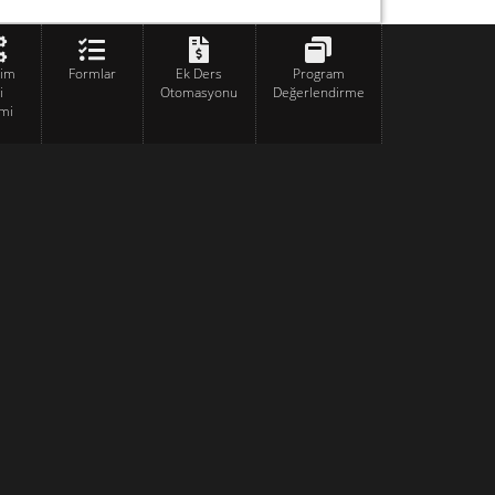
tim
Formlar
Ek Ders
Program
i
Otomasyonu
Değerlendirme
mi