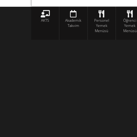
AKTS
Akademik
Personel
Öğrenci
Takvim
Yemek
Yemek
Menüsü
Menüsü