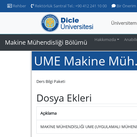
Rehber
Rektörlük Santral Tel.: +90 412 241 10 00
Bir Önerim
Üniversitem
Hakkımızda
Anabili
Makine Mühendisliği Bölümü
UME Makine Müh. D
Ders Bilgi Paketi
Dosya Ekleri
Açıklama
MAKİNE MÜHENDİSLİĞİ UME (UYGULAMALI MÜHENDİ