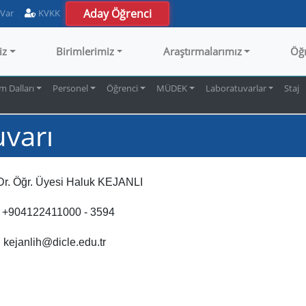
Aday Öğrenci
 Var
KVKK
iz
Birimlerimiz
Araştırmalarımız
Öğ
m Dalları
Personel
Öğrenci
MÜDEK
Laboratuvarlar
Staj
varı
r. Öğr. Üyesi Haluk KEJANLI
:
+904122411000 - 3594
:
kejanlih@dicle.edu.tr