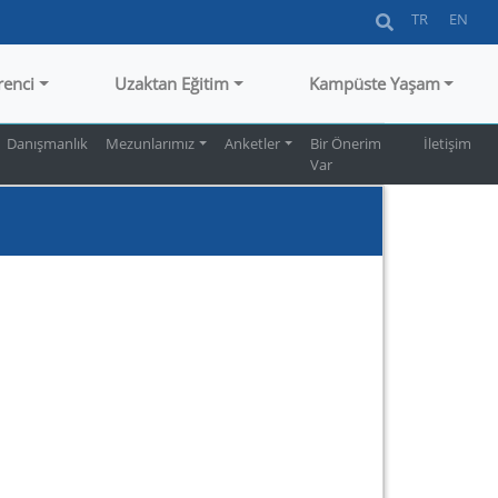
TR
EN
renci
Uzaktan Eğitim
Kampüste Yaşam
Danışmanlık
Mezunlarımız
Anketler
Bir Önerim
İletişim
Var