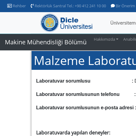
Rehber
Rektörlük Santral Tel.: +90 412 241 10 00
Bir Önerim
Üniversitem
Hakkımızda
Anabili
Makine Mühendisliği Bölümü
Malzeme Laboratu
Laboratuvar sorumlusu :
D
Laboratuvar sorumlusunun telefonu 
Laboratuvar sorumlusunun e-posta adresi 
Laboratuvarda yapılan deneyler: