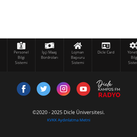
Personel
İşçi Maaş
Lojman
Dicle Card
Yöne
Bilgi
Bordroları
Başvuru
Bilg
Sistemi
Sistemi
Siste
©2020 - 2025 Dicle Üniversitesi.
KVKK Aydınlatma Metni