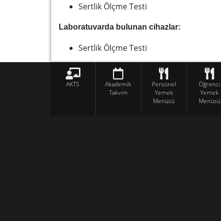
Sertlik Ölçme Testi
Laboratuvarda bulunan cihazlar:
Sertlik Ölçme Testi
AKTS
Akademik
Personel
Öğrenci
Takvim
Yemek
Yemek
Menüsü
Menüsü