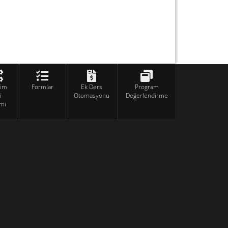
tim
Formlar
Ek Ders
Program
i
Otomasyonu
Değerlendirme
mi