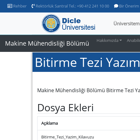
Rehber
Rektörlük Santral Tel.: +90 412 241 10 00
Bir Önerim
Üniversitem
Hakkımızda
Anabili
Makine Mühendisliği Bölümü
Bitirme Tezi Yazım
Makine Mühendisliği Bölümü Bitirme Tezi Yaz
Dosya Ekleri
Açıklama
Bitirme_Tezi_Yazim_Kilavuzu