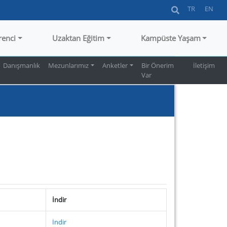
TR
EN
renci
Uzaktan Eğitim
Kampüste Yaşam
Danışmanlık
Mezunlarımız
Anketler
Bir Önerim
İletişim
Var
İndir
İndir