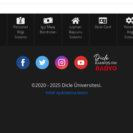
Personel
İşçi Maaş
Lojman
Dicle Card
Yöne
Bilgi
Bordroları
Başvuru
Bilg
Sistemi
Sistemi
Siste
©2020 - 2025 Dicle Üniversitesi.
KVKK Aydınlatma Metni