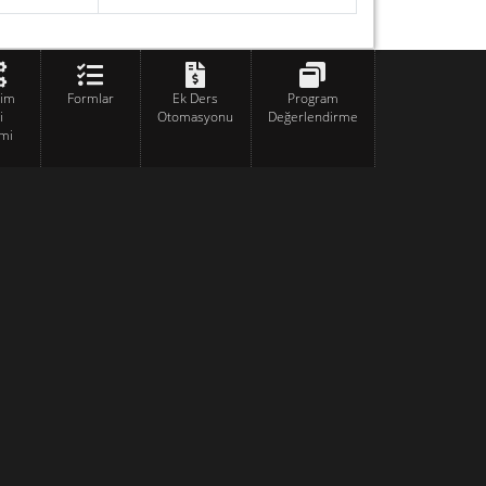
tim
Formlar
Ek Ders
Program
i
Otomasyonu
Değerlendirme
mi