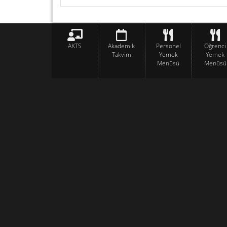
AKTS
Akademik
Personel
Öğrenci
Takvim
Yemek
Yemek
Menüsü
Menüsü