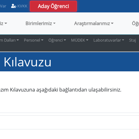
Aday Öğrenci
 Var
KVKK
iz
Birimlerimiz
Araştırmalarımız
Öğ
m Dalları
Personel
Öğrenci
MÜDEK
Laboratuvarlar
Staj
 Kılavuzu
ım Kılavuzuna aşağıdaki bağlantıdan ulaşabilirsiniz.