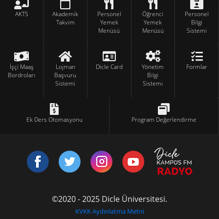
AKTS
Akademik
Personel
Öğrenci
Personel
Takvim
Yemek
Yemek
Bilgi
Menüsü
Menüsü
Sistemi
İşçi Maaş
Lojman
Dicle Card
Yönetim
Formlar
Bordroları
Başvuru
Bilgi
Sistemi
Sistemi
Ek Ders Otomasyonu
Program Değerlendirme
©2020 - 2025 Dicle Üniversitesi.
KVKK Aydınlatma Metni