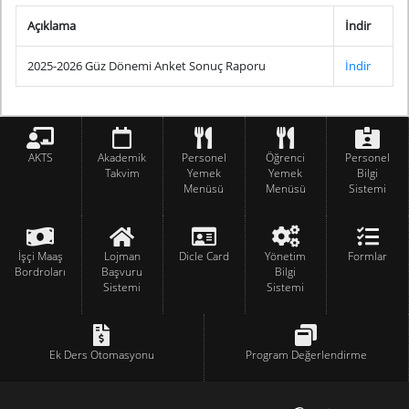
Açıklama
İndir
2025-2026 Güz Dönemi Anket Sonuç Raporu
İndir
AKTS
Akademik
Personel
Öğrenci
Personel
Takvim
Yemek
Yemek
Bilgi
Menüsü
Menüsü
Sistemi
İşçi Maaş
Lojman
Dicle Card
Yönetim
Formlar
Bordroları
Başvuru
Bilgi
Sistemi
Sistemi
Ek Ders Otomasyonu
Program Değerlendirme