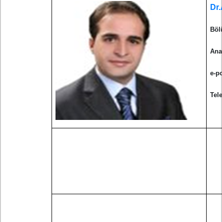
Dr
Böl
Ana
e-p
Tel