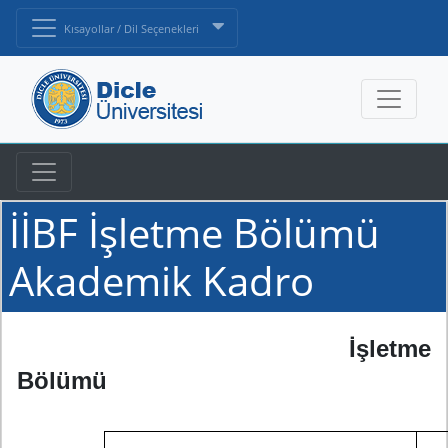
Kısayollar / Dil Seçenekleri
İİBF İşletme Bölümü
Akademik Kadro
İşletme
B
ölümü