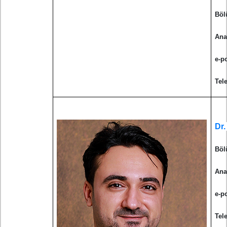
Böl
Ana
e-p
Tel
Dr.
Böl
Ana
e-p
Tel