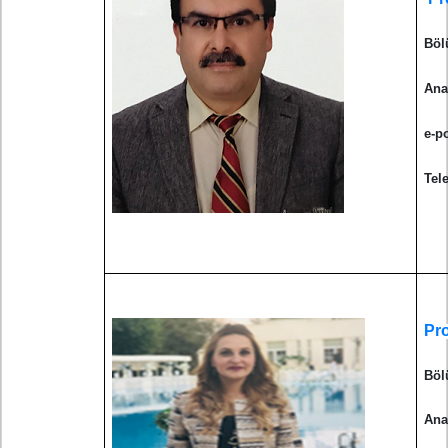
Böl
Ana
e-p
Tel
Pr
Böl
Ana