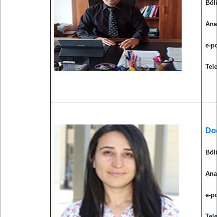
Böl
Ana
e-p
Tel
Do
Böl
Ana
e-p
Tel