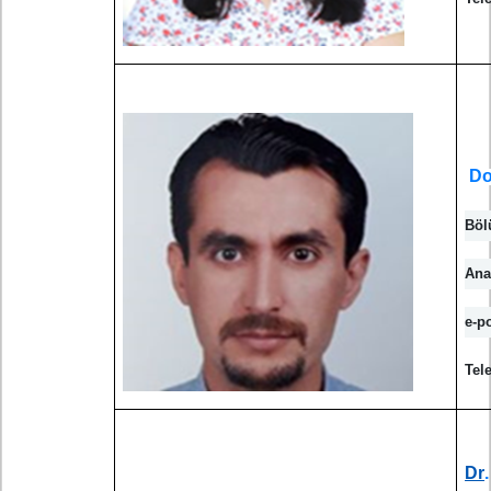
Do
Böl
Ana
e-p
Tel
Dr