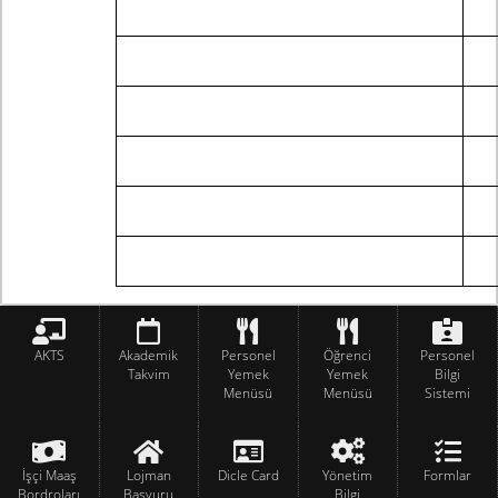
AKTS
Akademik
Personel
Öğrenci
Personel
Takvim
Yemek
Yemek
Bilgi
Menüsü
Menüsü
Sistemi
İşçi Maaş
Lojman
Dicle Card
Yönetim
Formlar
Bordroları
Başvuru
Bilgi