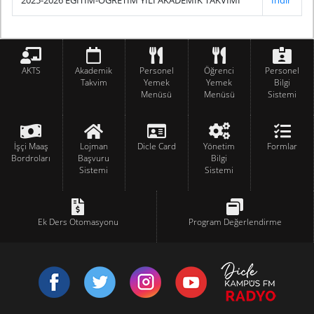
2025-2026 EĞİTİM-ÖĞRETİM YILI AKADEMİK TAKVİMİ
İndir
AKTS
Akademik
Personel
Öğrenci
Personel
Takvim
Yemek
Yemek
Bilgi
Menüsü
Menüsü
Sistemi
İşçi Maaş
Lojman
Dicle Card
Yönetim
Formlar
Bordroları
Başvuru
Bilgi
Sistemi
Sistemi
Ek Ders Otomasyonu
Program Değerlendirme