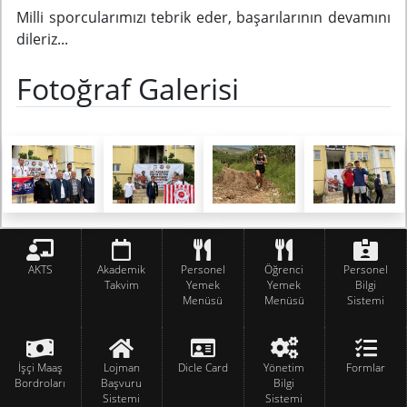
Milli sporcularımızı tebrik eder, başarılarının devamını
dileriz...
Fotoğraf Galerisi
AKTS
Akademik
Personel
Öğrenci
Personel
Takvim
Yemek
Yemek
Bilgi
Menüsü
Menüsü
Sistemi
İşçi Maaş
Lojman
Dicle Card
Yönetim
Formlar
Bordroları
Başvuru
Bilgi
Sistemi
Sistemi