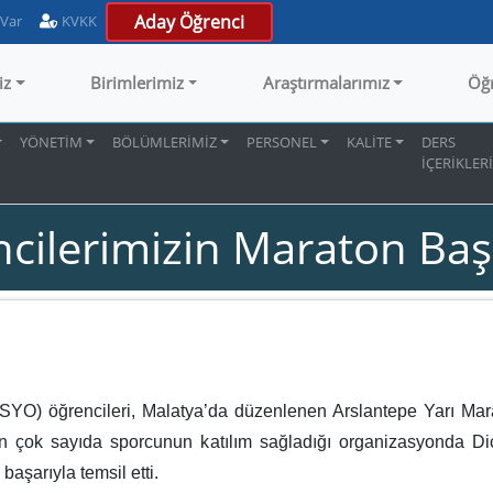
Aday Öğrenci
 Var
KVKK
iz
Birimlerimiz
Araştırmalarımız
Öğ
YÖNETİM
BÖLÜMLERİMİZ
PERSONEL
KALİTE
DERS
İÇERİKLERİ
cilerimizin Maraton Başa
) öğrencileri, Malatya’da düzenlenen Arslantepe Yarı Marato
den çok sayıda sporcunun katılım sağladığı organizasyonda Dicle
aşarıyla temsil etti.