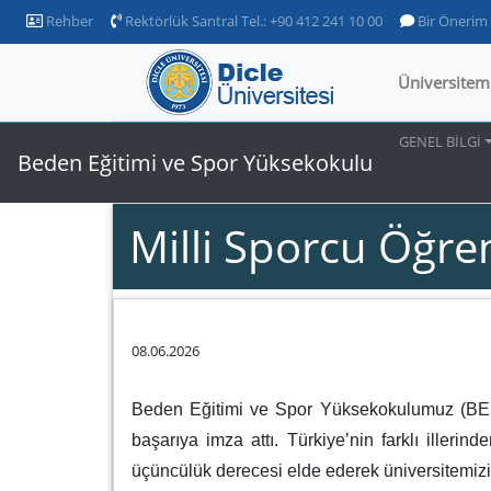
Rehber
Rektörlük Santral Tel.: +90 412 241 10 00
Bir Önerim
Üniversitem
GENEL BİLGİ
Beden Eğitimi ve Spor Yüksekokulu
Milli Sporcu Öğren
08.06.2026
Beden Eğitimi ve Spor Yüksekokulumuz (BESYO
başarıya imza attı. Türkiye’nin farklı illerin
üçüncülük derecesi elde ederek üniversitemizi b