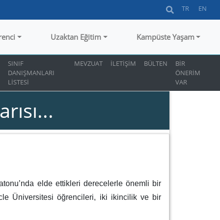
TR
EN
renci
Uzaktan Eğitim
Kampüste Yaşam
SINIF
MEVZUAT
İLETİŞİM
BÜLTEN
BİR
DANIŞMANLARI
ÖNERİM
LİSTESİ
VAR
rısı...
nu’nda elde ettikleri derecelerle önemli bir
 Üniversitesi öğrencileri, iki ikincilik ve bir