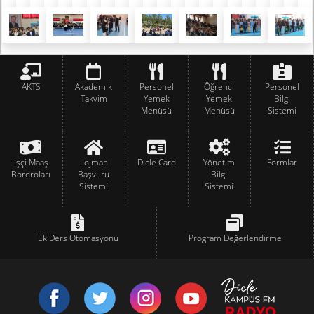
AKTS
Akademik
Personel
Öğrenci
Personel
Takvim
Yemek
Yemek
Bilgi
Menüsü
Menüsü
Sistemi
İşçi Maaş
Lojman
Dicle Card
Yönetim
Formlar
Bordroları
Başvuru
Bilgi
Sistemi
Sistemi
Ek Ders Otomasyonu
Program Değerlendirme