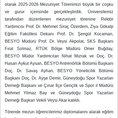
olarak 2025-2026 Mezuniyet
Törenimizi büyük bir coşku
ve gurur içerisinde gerçekleştirdik.
Üniversitemiz
tarafından düzenlenen mezuniyet törenine
Rektör
Yardımcısı Prof. Dr. Mehmet Siraç Özerdem, Ziya Gökalp
Eğitim Fakültesi Dekanı Prof. Dr. Şengül Kocaman,
BESYO Müdürü Prof. Dr. Veysi Akpolat, SKS Başkanı
Fırat Solmaz, RTÜK Bölge Müdürü Omer Buğday,
BESYO
Müdür Yardımcıları Nihat Mızrak ve Doç. Dr.
Hasan Aykut
Aysan, BESYO Antrenörlük Bölümü Başkanı
Doç. Dr.
Savaş Ayhan, BESYO Yöneticilik Bölümü
Başkanı Doç. Dr.
Ayşe Demir, Güneydoğu Spor Yazarları
Derneği Başkanı ve Çınar İlçe Gençlik ve Spor il Müdürü
Mehmet Yilmaz Bay ve Güneydoğu Spor Yazarları
Derneği Başkan Vekili
Veysi Akar katıldı.
Törende mezun öğrencilerimiz diplomalarını alarak eğitim