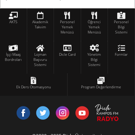
AKTS
Akademik
Personel
Öğrenci
Personel
Takvim
Yemek
Yemek
Bilgi
Menüsü
Menüsü
Sistemi
İşçi Maaş
Lojman
Dicle Card
Yönetim
Formlar
Bordroları
Başvuru
Bilgi
Sistemi
Sistemi
Ek Ders Otomasyonu
Program Değerlendirme