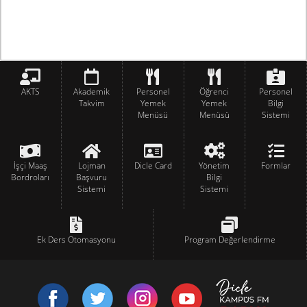
AKTS
Akademik
Personel
Öğrenci
Personel
Takvim
Yemek
Yemek
Bilgi
Menüsü
Menüsü
Sistemi
İşçi Maaş
Lojman
Dicle Card
Yönetim
Formlar
Bordroları
Başvuru
Bilgi
Sistemi
Sistemi
Ek Ders Otomasyonu
Program Değerlendirme