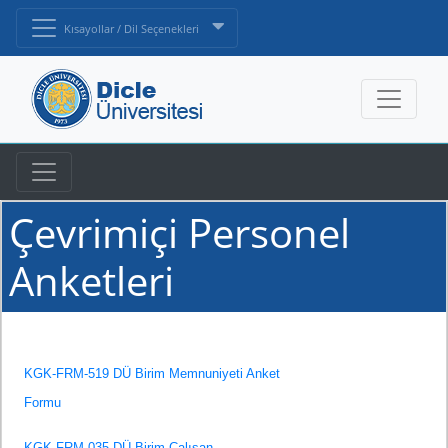
Kısayollar / Dil Seçenekleri
Çevrimiçi Personel
Anketleri
KGK-FRM-519 DÜ Birim Memnuniyeti Anket
Formu
KGK-FRM-035 DÜ Birim Çalışan