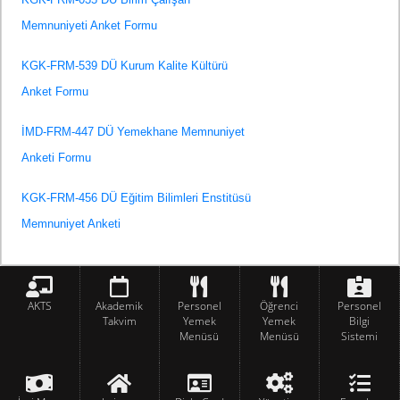
Memnuniyeti Anket Formu
KGK-FRM-539 DÜ Kurum Kalite Kültürü
Anket Formu
İMD-FRM-447 DÜ Yemekhane Memnuniyet
Anketi Formu
KGK-FRM-456 DÜ Eğitim Bilimleri Enstitüsü
Memnuniyet Anketi
AKTS
Akademik
Personel
Öğrenci
Personel
Takvim
Yemek
Yemek
Bilgi
Menüsü
Menüsü
Sistemi