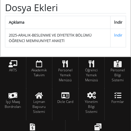
Dosya Ekleri
Açıklama
İndir
2025-ARALIK-BESLENME VE DİYETETİK BÖLÜMÜ
İndir
ÖĞRENCİ MEMNUNİYET ANKETİ
AKTS
Akademik
Personel
Öğrenci
Personel
Takvim
Yemek
Yemek
Bilgi
Menüsü
Menüsü
Sistemi
İşçi Maaş
Lojman
Dicle Card
Yönetim
Formlar
Bordroları
Başvuru
Bilgi
Sistemi
Sistemi