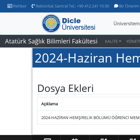
Rehber
Rektörlük Santral Tel.: +90 412 241 10 00
Bir Önerim
Üniversitem
Atatürk Sağlık Bilimleri Fakültesi
KALİTE
YÖNET
2024-Haziran Hem
Dosya Ekleri
Açıklama
2024-HAZİRAN HEMŞİRELİK BÖLÜMÜ ÖĞRENCİ MEMN