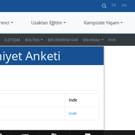
TR
EN
renci
Uzaktan Eğitim
Kampüste Yaşam
İLETİŞİM
BÜLTEN
BİR ÖNERİM VAR
Etkinlikler
KVK
yet Anketi
İndir
İndir