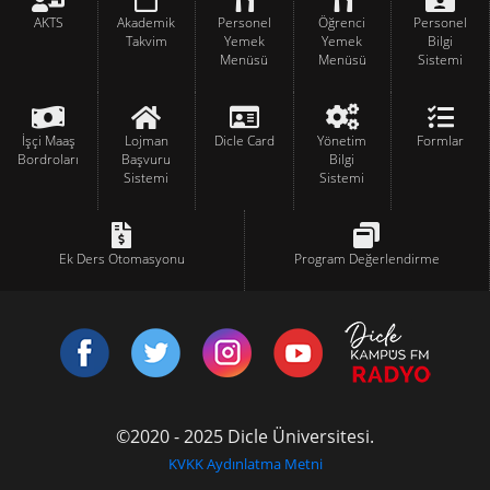
AKTS
Akademik
Personel
Öğrenci
Personel
Takvim
Yemek
Yemek
Bilgi
Menüsü
Menüsü
Sistemi
İşçi Maaş
Lojman
Dicle Card
Yönetim
Formlar
Bordroları
Başvuru
Bilgi
Sistemi
Sistemi
Ek Ders Otomasyonu
Program Değerlendirme
©2020 - 2025 Dicle Üniversitesi.
KVKK Aydınlatma Metni