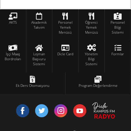
AKTS
Akademik
Personel
Öğrenci
Personel
Takvim
Yemek
Yemek
Bilgi
Menüsü
Menüsü
Sistemi
İşçi Maaş
Lojman
Dicle Card
Yönetim
Formlar
Bordroları
Başvuru
Bilgi
Sistemi
Sistemi
Ek Ders Otomasyonu
Program Değerlendirme