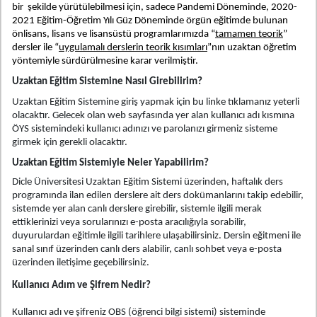
bir şekilde yürütülebilmesi için, sadece Pandemi Döneminde, 2020-
2021 Eğitim-Öğretim Yılı Güz Döneminde örgün eğitimde bulunan
önlisans, lisans ve lisansüstü programlarımızda “
tamamen teorik
”
dersler ile “
uygulamalı derslerin teorik kısımları
”nın uzaktan öğretim
yöntemiyle sürdürülmesine karar verilmiştir.
Uzaktan Eğitim Sistemine Nasıl Girebilirim?
Uzaktan Eğitim Sistemine giriş yapmak için bu linke tıklamanız yeterli
olacaktır. Gelecek olan web sayfasında yer alan kullanıcı adı kısmına
ÖYS sistemindeki kullanıcı adınızı ve parolanızı girmeniz sisteme
girmek için gerekli olacaktır.
Uzaktan Eğitim Sistemiyle Neler Yapabilirim?
Dicle Üniversitesi Uzaktan Eğitim Sistemi üzerinden, haftalık ders
programında ilan edilen derslere ait ders dokümanlarını takip edebilir,
sistemde yer alan canlı derslere girebilir, sistemle ilgili merak
ettiklerinizi veya sorularınızı e-posta aracılığıyla sorabilir,
duyurulardan eğitimle ilgili tarihlere ulaşabilirsiniz. Dersin eğitmeni ile
sanal sınıf üzerinden canlı ders alabilir, canlı sohbet veya e-posta
üzerinden iletişime geçebilirsiniz.
Kullanıcı Adım ve Şifrem Nedir?
Kullanıcı adı ve şifreniz OBS (öğrenci bilgi sistemi) sisteminde