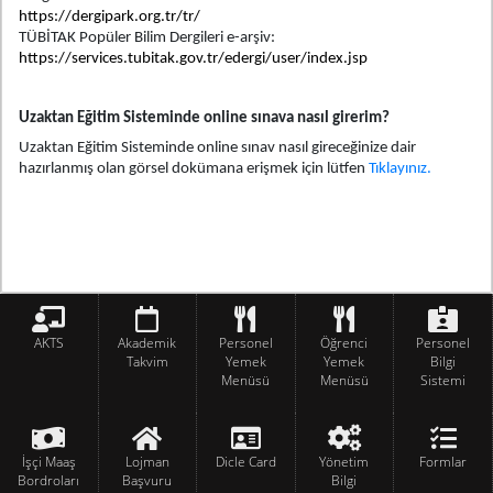
https://dergipark.org.tr/tr/
TÜBİTAK Popüler Bilim Dergileri e-arşiv:
https://services.tubitak.gov.tr/edergi/user/index.jsp
Uzaktan Eğitim Sisteminde online sınava nasıl girerim?
Uzaktan Eğitim Sisteminde online sınav nasıl gireceğinize dair
hazırlanmış olan görsel dokümana erişmek için lütfen
Tıklayınız.
AKTS
Akademik
Personel
Öğrenci
Personel
Takvim
Yemek
Yemek
Bilgi
Menüsü
Menüsü
Sistemi
İşçi Maaş
Lojman
Dicle Card
Yönetim
Formlar
Bordroları
Başvuru
Bilgi