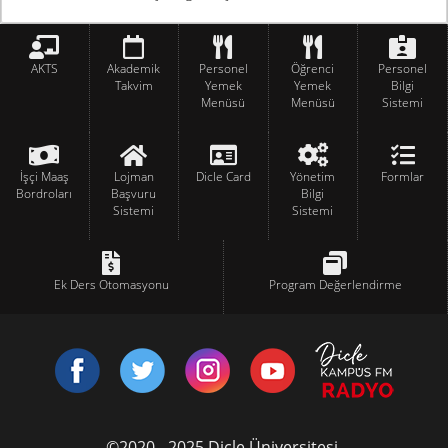
AKTS
Akademik
Personel
Öğrenci
Personel
Takvim
Yemek
Yemek
Bilgi
Menüsü
Menüsü
Sistemi
İşçi Maaş
Lojman
Dicle Card
Yönetim
Formlar
Bordroları
Başvuru
Bilgi
Sistemi
Sistemi
Ek Ders Otomasyonu
Program Değerlendirme
©2020 - 2025 Dicle Üniversitesi.