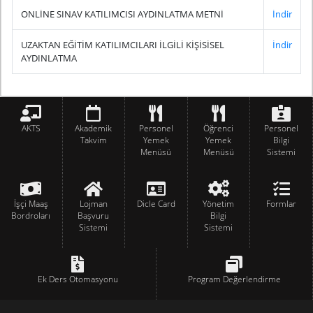
ONLİNE SINAV KATILIMCISI AYDINLATMA METNİ
İndir
UZAKTAN EĞİTİM KATILIMCILARI İLGİLİ KİŞİSİSEL
İndir
AYDINLATMA
AKTS
Akademik
Personel
Öğrenci
Personel
Takvim
Yemek
Yemek
Bilgi
Menüsü
Menüsü
Sistemi
İşçi Maaş
Lojman
Dicle Card
Yönetim
Formlar
Bordroları
Başvuru
Bilgi
Sistemi
Sistemi
Ek Ders Otomasyonu
Program Değerlendirme