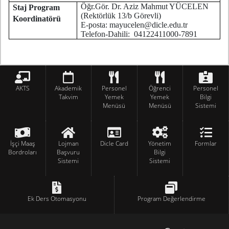
Öğr.Gör. Dr. Aziz Mahmut YÜCELEN
Staj Program
(Rektörlük 13/b Görevli)
Koordinatörü
E-posta: mayucelen@dicle.edu.tr
Telefon-Dahili: 04122411000-7891
AKTS
Akademik
Personel
Öğrenci
Personel
Takvim
Yemek
Yemek
Bilgi
Menüsü
Menüsü
Sistemi
İşçi Maaş
Lojman
Dicle Card
Yönetim
Formlar
Bordroları
Başvuru
Bilgi
Sistemi
Sistemi
Ek Ders Otomasyonu
Program Değerlendirme