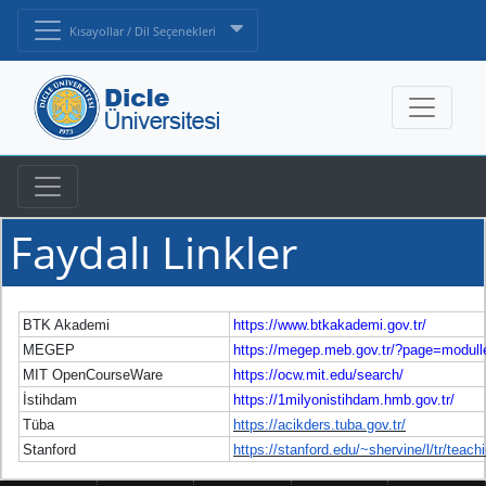
Kısayollar / Dil Seçenekleri
Faydalı Linkler
BTK Akademi
https://www.btkakademi.gov.tr/
MEGEP
https://megep.meb.gov.tr/?page=modull
MIT OpenCourseWare
https://ocw.mit.edu/search/
İstihdam
https://1milyonistihdam.hmb.gov.tr/
Tüba
https://acikders.tuba.gov.tr/
Stanford
https://stanford.edu/~shervine/l/tr/teach