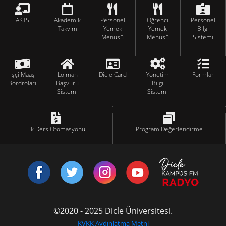
AKTS
Akademik
Personel
Öğrenci
Personel
Takvim
Yemek
Yemek
Bilgi
Menüsü
Menüsü
Sistemi
İşçi Maaş
Lojman
Dicle Card
Yönetim
Formlar
Bordroları
Başvuru
Bilgi
Sistemi
Sistemi
Ek Ders Otomasyonu
Program Değerlendirme
©2020 - 2025 Dicle Üniversitesi.
KVKK Aydınlatma Metni