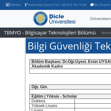
Rehber
Rektörlük Santral Tel.: +90 412 241 10 00
Bir Önerim
Üniversitem
TBMYO - Bilgisayar Teknolojileri Bölümü
Bölüm
Bilgi Güvenliği Te
Bölüm Başkanı: Dr.Öğr.Üyesi. Ersin UYSA
Akademik Kadro
Öğr. Gör.
Eğitim |
Yöksis
-
Scholar
Doktora
Yüksek Lisans
Lisans