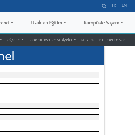
TR
EN
renci
Uzaktan Eğitim
Kampüste Yaşam
Öğrenci
Laboratuvar ve Atölyeler
MEYOK
Bir Önerim Var
nel