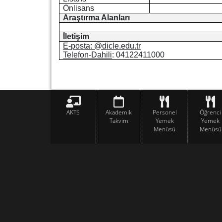
Önlisans
Araştırma Alanları
İletişim
E-posta: @dicle.edu.tr
Telefon-Dahili
: 04122411000
AKTS
Akademik
Personel
Öğrenci
Takvim
Yemek
Yemek
Menüsü
Menüsü