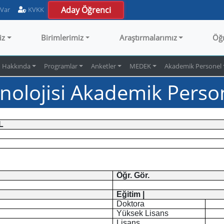
Aday Öğrenci
 Var
KVKK
iz
Birimlerimiz
Araştırmalarımız
Öğ
 Hakkında
Programlar
Anketler
MEDEK
Akademik Personel
knolojisi Akademik Perso
L
Öğr. Gör.
Eğitim |
Doktora
Yüksek Lisans
Lisans