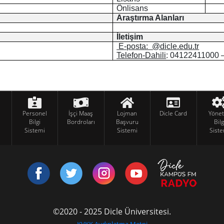
Önlisans
Araştırma Alanları
İletişim
E-posta: @dicle.edu.tr
Telefon-Dahili
: 04122411000 
Personel
İşçi Maaş
Lojman
Dicle Card
Yöne
Bilgi
Bordroları
Başvuru
Bilg
Sistemi
Sistemi
Siste
©2020 - 2025 Dicle Üniversitesi.