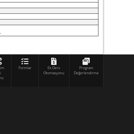
–
tim
Formlar
Ek Ders
Program
i
Otomasyonu
Değerlendirme
mi