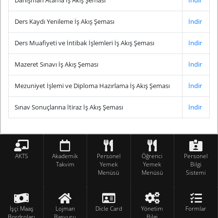
Danışman Atama İş Akış Şeması
İndir
Ders Kaydı Yenileme İş Akış Şeması
İndir
Ders Muafiyeti ve İntibak İşlemleri İş Akış Şeması
İndir
Mazeret Sınavı İş Akış Şeması
İndir
Mezuniyet İşlemi ve Diploma Hazırlama İş Akış Şeması
İndir
Sınav Sonuçlarına İtiraz İş Akış Şeması
İndir
AKTS
Akademik
Personel
Öğrenci
Personel
Takvim
Yemek
Yemek
Bilgi
Menüsü
Menüsü
Sistemi
İşçi Maaş
Lojman
Dicle Card
Yönetim
Formlar
Bordroları
Başvuru
Bilgi