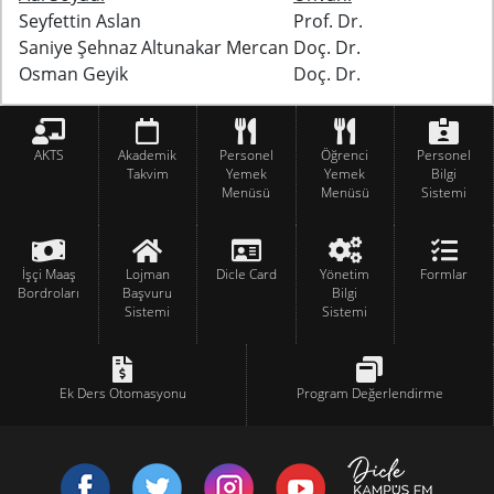
Seyfettin Aslan
Prof. Dr.
Saniye Şehnaz Altunakar Mercan
Doç. Dr.
Osman Geyik
Doç. Dr.
AKTS
Akademik
Personel
Öğrenci
Personel
Takvim
Yemek
Yemek
Bilgi
Menüsü
Menüsü
Sistemi
İşçi Maaş
Lojman
Dicle Card
Yönetim
Formlar
Bordroları
Başvuru
Bilgi
Sistemi
Sistemi
Ek Ders Otomasyonu
Program Değerlendirme