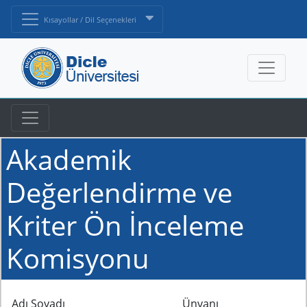
Kısayollar / Dil Seçenekleri
Akademik
Değerlendirme ve
Kriter Ön İnceleme
Komisyonu
Adı Soyadı
Ünvanı