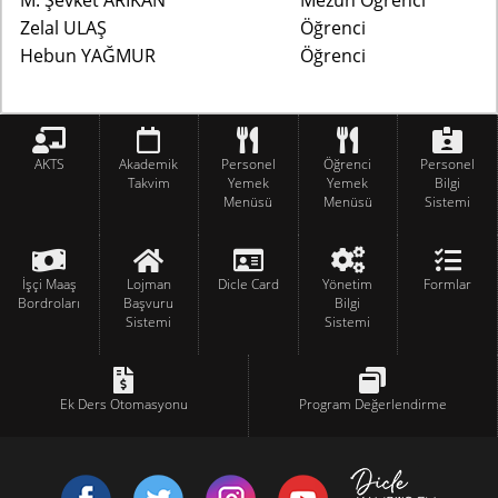
M. Şevket ARIKAN
Mezun Öğrenci
Zelal ULAŞ
Öğrenci
Hebun YAĞMUR
Öğrenci
AKTS
Akademik
Personel
Öğrenci
Personel
Takvim
Yemek
Yemek
Bilgi
Menüsü
Menüsü
Sistemi
İşçi Maaş
Lojman
Dicle Card
Yönetim
Formlar
Bordroları
Başvuru
Bilgi
Sistemi
Sistemi
Ek Ders Otomasyonu
Program Değerlendirme