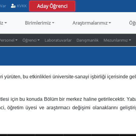
Aday Öğrenci
 Var
KVKK
iz
Birimlerimiz
Araştırmalarımız
Öğ
Personel
Öğrenci
Laboratuvarlar
Danışmanlık
Mezunlarımız
i yürüten, bu etkinlikleri üniversite-sanayi işbirliği içerisinde ge
f kitlesi için bu konuda Bölüm bir merkez haline getirilecektir. Y
, öğretim üyesi ve araştırmacı değişimi olanaklarını geliştiri