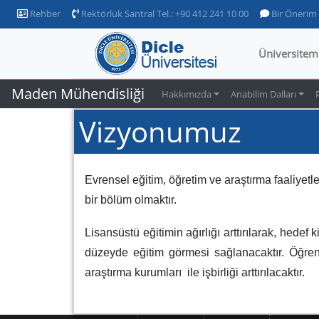
Rehber
Rektörlük Santral Tel.: +90 412 241 10 00
Bir Önerim
Üniversitem
Maden Mühendisliği
Hakkımızda
Anabilim Dalları
Vizyonumuz
Evrensel eğitim, öğretim ve araştırma faaliyetler
bir bölüm olmaktır.
Lisansüstü eğitimin ağırlığı arttırılarak, hede
düzeyde eğitim görmesi sağlanacaktır. Öğrenci
araştırma kurumları ile işbirliği arttırılacaktır.