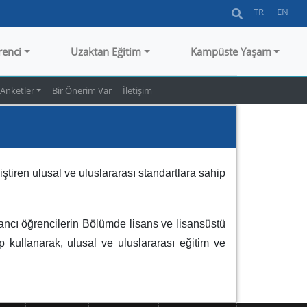
TR
EN
renci
Uzaktan Eğitim
Kampüste Yaşam
Anketler
Bir Önerim Var
İletişim
liştiren ulusal ve uluslararası standartlara sahip
abancı öğrencilerin Bölümde lisans ve lisansüstü
p kullanarak, ulusal ve uluslararası eğitim ve