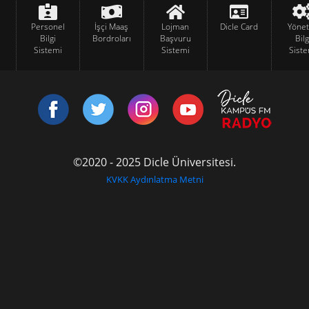
Personel
İşçi Maaş
Lojman
Dicle Card
Yöne
Bilgi
Bordroları
Başvuru
Bilg
Sistemi
Sistemi
Siste
©2020 - 2025 Dicle Üniversitesi.
KVKK Aydınlatma Metni