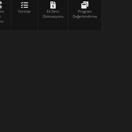
tim
Formlar
Ek Ders
Program
i
Otomasyonu
Değerlendirme
mi