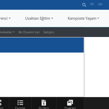
TR
EN
renci
Uzaktan Eğitim
Kampüste Yaşam
Anketler
Bir Önerim Var
İletişim
tim
Formlar
Ek Ders
Program