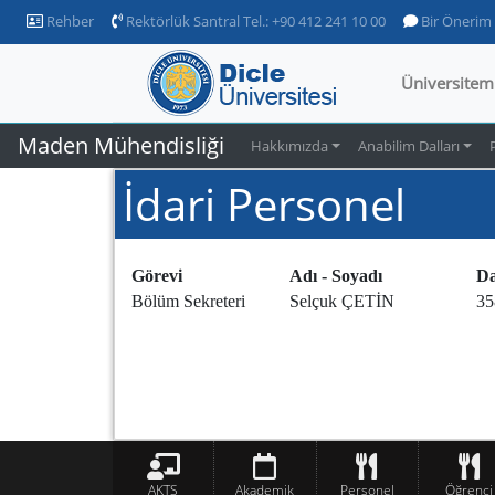
Rehber
Rektörlük Santral Tel.: +90 412 241 10 00
Bir Önerim
Üniversitem
Maden Mühendisliği
Hakkımızda
Anabilim Dalları
İdari Personel
Görevi
Adı - Soyadı
Da
Bölüm Sekreteri
Selçuk ÇETİN
35
AKTS
Akademik
Personel
Öğrenci