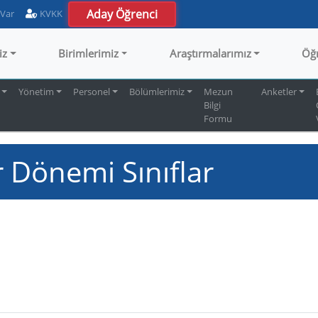
Aday Öğrenci
 Var
KVKK
iz
Birimlerimiz
Araştırmalarımız
Öğ
Yönetim
Personel
Bölümlerimiz
Mezun
Anketler
Bilgi
Formu
 Dönemi Sınıflar