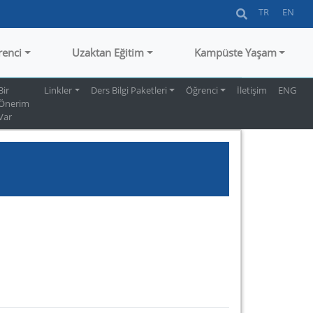
TR
EN
renci
Uzaktan Eğitim
Kampüste Yaşam
Bir
Linkler
Ders Bilgi Paketleri
Öğrenci
İletişim
ENG
Önerim
Var