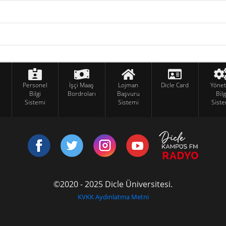
Personel
İşçi Maaş
Lojman
Dicle Card
Yöne
Bilgi
Bordroları
Başvuru
Bilg
Sistemi
Sistemi
Siste
©2020 - 2025 Dicle Üniversitesi.
KVKK Aydınlatma Metni