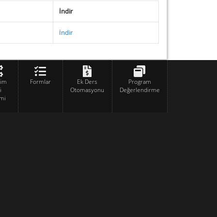
İndir
İndir
tim
Formlar
Ek Ders
Program
i
Otomasyonu
Değerlendirme
mi