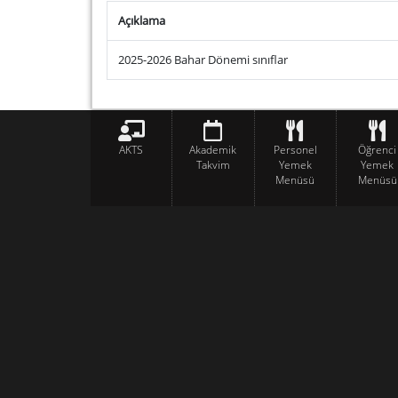
Açıklama
2025-2026 Bahar Dönemi sınıflar
AKTS
Akademik
Personel
Öğrenci
Takvim
Yemek
Yemek
Menüsü
Menüsü