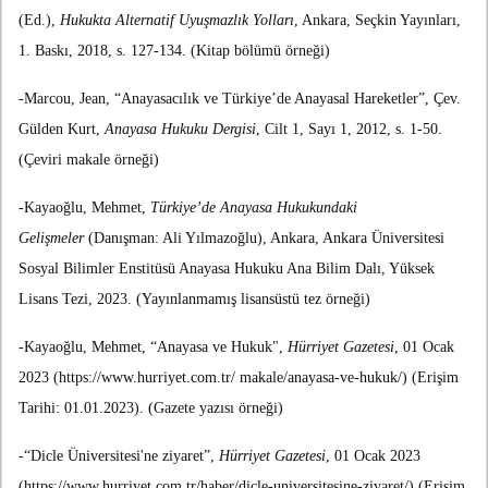
(Ed.),
Hukukta Alternatif Uyuşmazlık Yolları
, Ankara, Seçkin Yayınları,
1. Baskı, 2018, s. 127-134. (Kitap bölümü örneği)
-Marcou, Jean, “Anayasacılık ve Türkiye’de Anayasal Hareketler”, Çev.
Gülden Kurt,
Anayasa Hukuku Dergisi
, Cilt 1, Sayı 1, 2012, s. 1-50.
(Çeviri makale örneği)
-Kayaoğlu, Mehmet,
Türkiye’de Anayasa Hukukundaki
Gelişmeler
(Danışman: Ali Yılmazoğlu), Ankara, Ankara Üniversitesi
Sosyal Bilimler Enstitüsü Anayasa Hukuku Ana Bilim Dalı, Yüksek
Lisans Tezi, 2023. (Yayınlanmamış lisansüstü tez örneği)
-Kayaoğlu, Mehmet, “Anayasa ve Hukuk",
Hürriyet Gazetesi
, 01 Ocak
2023 (https://www.hurriyet.com.tr/ makale/anayasa-ve-hukuk/) (Erişim
Tarihi: 01.01.2023). (Gazete yazısı örneği)
-“Dicle Üniversitesi'ne ziyaret”,
Hürriyet Gazetesi
, 01 Ocak 2023
(https://www.hurriyet.com.tr/haber/dicle-universitesine-ziyaret/) (Erişim