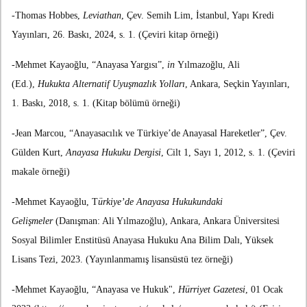
-Thomas Hobbes,
Leviathan
, Çev. Semih Lim, İstanbul, Yapı Kredi
Yayınları, 26. Baskı, 2024, s. 1. (Çeviri kitap örneği)
-Mehmet Kayaoğlu, “Anayasa Yargısı”,
in
Yılmazoğlu, Ali
(Ed.),
Hukukta Alternatif Uyuşmazlık Yolları
, Ankara, Seçkin Yayınları,
1. Baskı, 2018, s. 1. (Kitap bölümü örneği)
-Jean Marcou, “Anayasacılık ve Türkiye’de Anayasal Hareketler”, Çev.
Gülden Kurt,
Anayasa Hukuku Dergisi
, Cilt 1, Sayı 1, 2012, s. 1. (Çeviri
makale örneği)
-Mehmet Kayaoğlu, T
ürkiye’de Anayasa Hukukundaki
Gelişmeler
(Danışman: Ali Yılmazoğlu), Ankara, Ankara Üniversitesi
Sosyal Bilimler Enstitüsü Anayasa Hukuku Ana Bilim Dalı, Yüksek
Lisans Tezi, 2023. (Yayınlanmamış lisansüstü tez örneği)
-Mehmet Kayaoğlu, “Anayasa ve Hukuk",
Hürriyet Gazetesi
, 01 Ocak