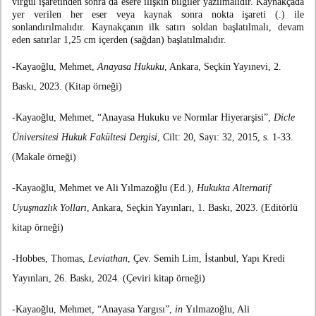
virgül işaretinden sonra da esere ilişkin bilgiler yazılmalıdır. Kaynakçada
yer verilen her eser veya kaynak sonra nokta işareti (.) ile
sonlandırılmalıdır. Kaynakçanın ilk satırı soldan başlatılmalı, devam
eden satırlar 1,25 cm içerden (sağdan) başlatılmalıdır.
-Kayaoğlu, Mehmet,
Anayasa Hukuku
, Ankara, Seçkin Yayınevi, 2.
Baskı, 2023. (Kitap örneği)
-Kayaoğlu, Mehmet, “Anayasa Hukuku ve Normlar Hiyerarşisi”,
Dicle
Üniversitesi Hukuk Fakültesi Dergisi
, Cilt: 20, Sayı: 32, 2015, s. 1-33.
(Makale örneği)
-Kayaoğlu, Mehmet ve Ali Yılmazoğlu (Ed.),
Hukukta Alternatif
Uyuşmazlık Yolları
, Ankara, Seçkin Yayınları, 1. Baskı, 2023. (Editörlü
kitap örneği)
-Hobbes, Thomas,
Leviathan
, Çev. Semih Lim, İstanbul, Yapı Kredi
Yayınları, 26. Baskı, 2024. (Çeviri kitap örneği)
-Kayaoğlu, Mehmet, “Anayasa Yargısı”,
in
Yılmazoğlu, Ali