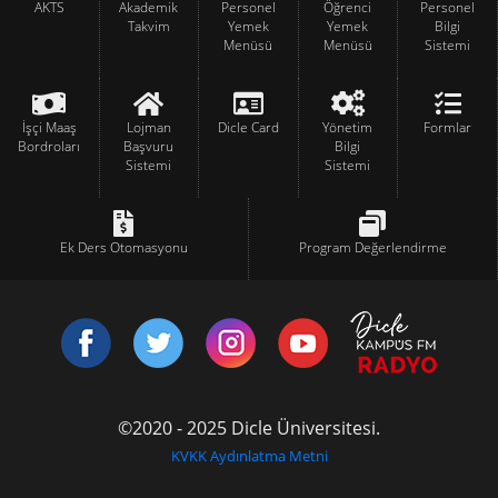
AKTS
Akademik
Personel
Öğrenci
Personel
Takvim
Yemek
Yemek
Bilgi
Menüsü
Menüsü
Sistemi
İşçi Maaş
Lojman
Dicle Card
Yönetim
Formlar
Bordroları
Başvuru
Bilgi
Sistemi
Sistemi
Ek Ders Otomasyonu
Program Değerlendirme
©2020 - 2025 Dicle Üniversitesi.
KVKK Aydınlatma Metni