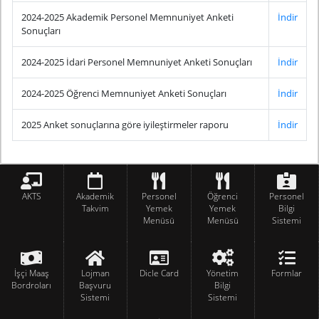
2024-2025 Akademik Personel Memnuniyet Anketi
İndir
Sonuçları
2024-2025 İdari Personel Memnuniyet Anketi Sonuçları
İndir
2024-2025 Öğrenci Memnuniyet Anketi Sonuçları
İndir
2025 Anket sonuçlarına göre iyileştirmeler raporu
İndir
AKTS
Akademik
Personel
Öğrenci
Personel
Takvim
Yemek
Yemek
Bilgi
Menüsü
Menüsü
Sistemi
İşçi Maaş
Lojman
Dicle Card
Yönetim
Formlar
Bordroları
Başvuru
Bilgi
Sistemi
Sistemi