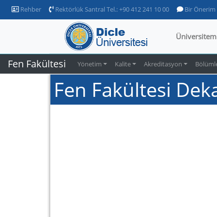
Rehber
Rektörlük Santral Tel.: +90 412 241 10 00
Bir Önerim
Üniversitem
Fen Fakültesi
Yönetim
Kalite
Akreditasyon
Bölüml
Fen Fakültesi Dek