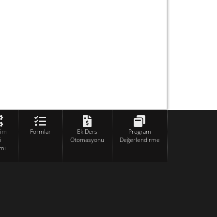
tim
Formlar
Ek Ders
Program
i
Otomasyonu
Değerlendirme
mi