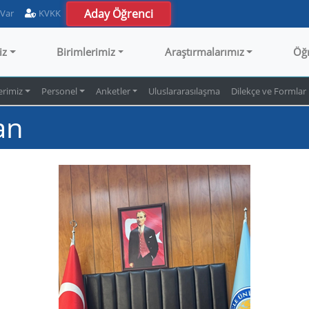
Aday Öğrenci
 Var
KVKK
iz
Birimlerimiz
Araştırmalarımız
Öğ
erimiz
Personel
Anketler
Uluslararasılaşma
Dilekçe ve Formlar
an