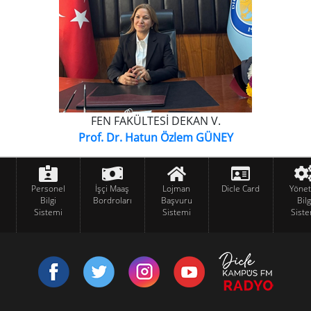
FEN FAKÜLTESİ DEKAN V.
Prof. Dr. Hatun Özlem GÜNEY
Personel
İşçi Maaş
Lojman
Dicle Card
Yöne
Bilgi
Bordroları
Başvuru
Bilg
Sistemi
Sistemi
Siste