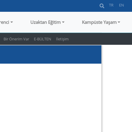
TR
EN
renci
Uzaktan Eğitim
Kampüste Yaşam
Bir Önerim Var
E-BÜLTEN
İletişim