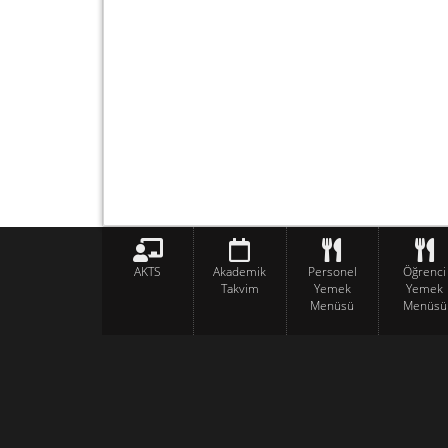
AKTS
Akademik
Personel
Öğrenci
Takvim
Yemek
Yemek
Menüsü
Menüsü