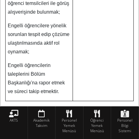
öğrenci temsilcileri ile görüş
alışverişinde bulunmak;
Engelli öğrencilere yönelik
sorunları tespit edip çözüme
ulaştırılmasında aktif rol
oynamak;
Engelli öğrencilerin
taleplerini Bölüm
Başkanlığı'na rapor etmek
ve süreci takip etmektir.
AKTS
Akademik
Personel
Öğrenci
Personel
Takvim
Yemek
Yemek
Bilgi
Menüsü
Menüsü
Sistemi