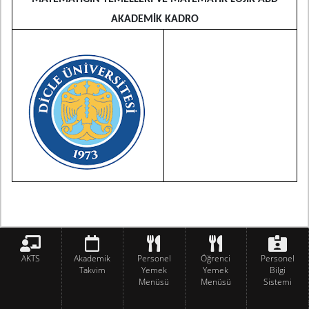
AKADEMİK KADRO
AKTS
Akademik
Personel
Öğrenci
Personel
Takvim
Yemek
Yemek
Bilgi
Menüsü
Menüsü
Sistemi