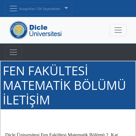
Kısayollar / Dil Seçenekleri
FEN FAKÜLTESİ
MATEMATİK BÖLÜMÜ
İLETİŞİM
Dicle Üniversitesi Fen Fakültesi Matematik Bölümü 2. Kat