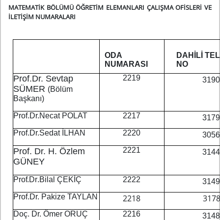
MATEMATİK BÖLÜMÜ
ÖĞRETİM ELEMANLARI ÇALIŞMA OFİSLERİ VE
İLETİŞİM NUMARALARI
ODA
DAHİLİ TE
NUMARASI
NO
Prof.Dr. Sevtap
2219
319
SÜMER
(Bölüm
Başkanı)
Prof.Dr.Necat POLAT
2217
317
Prof.Dr.Sedat İLHAN
2220
305
2221
Prof. Dr. H. Özlem
314
GÜNEY
Pro
f
.D
r
.
B
il
a
l ÇE
K
İ
Ç
2222
314
Prof.Dr. Pakize TAYLAN
2218
317
Doç. Dr. Ömer ORUÇ
2216
314