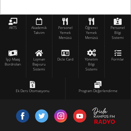
AKTS
Akademik
Personel
Öğrenci
Personel
Takvim
Yemek
Yemek
Bilgi
Menüsü
Menüsü
Sistemi
İşçi Maaş
Lojman
Dicle Card
Yönetim
Formlar
Bordroları
Başvuru
Bilgi
Sistemi
Sistemi
Ek Ders Otomasyonu
Program Değerlendirme