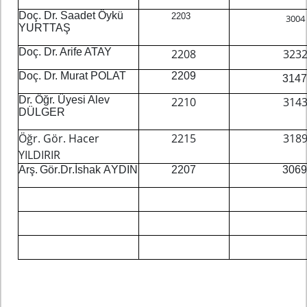
Doç. Dr. Saadet Öykü
2203
3004
YURTTAŞ
Doç. Dr. Arife ATAY
2208
323
Doç. Dr. Murat POLAT
2209
314
Dr. Öğr. Üyesi Alev
2210
314
DÜLGER
Öğr. Gör. Hacer
2215
318
YILDIRIR
A
r
ş
.
Gör
.
D
r
.
İ
sha
k
A
Y
D
IN
2207
306