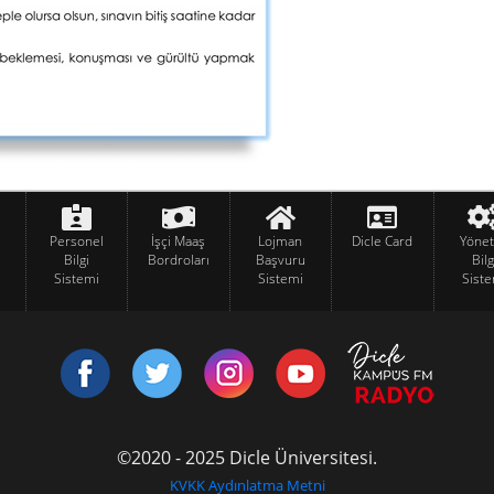
Personel
İşçi Maaş
Lojman
Dicle Card
Yöne
Bilgi
Bordroları
Başvuru
Bilg
Sistemi
Sistemi
Siste
©2020 - 2025 Dicle Üniversitesi.
KVKK Aydınlatma Metni