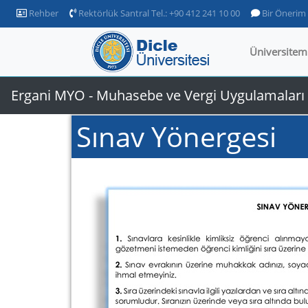
Rehber
Rektörlük Santral Tel.: +90 412 241 10 00
Bir Önerim
Üniversitem
Ergani MYO - Muhasebe ve Vergi Uygulamalar
Sınav Yönergesi