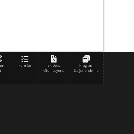
tim
Formlar
Ek Ders
Program
i
Otomasyonu
Değerlendirme
mi