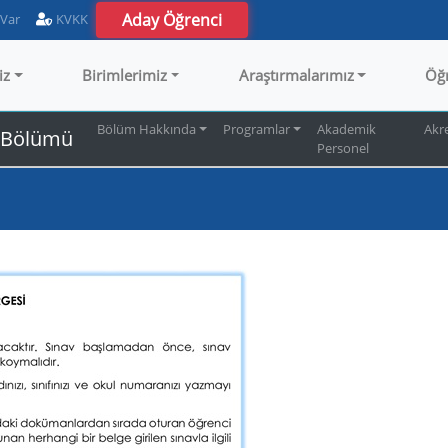
Aday Öğrenci
 Var
KVKK
iz
Birimlerimiz
Araştırmalarımız
Öğ
Bölüm Hakkında
Programlar
Akademik
Akr
ı Bölümü
Personel