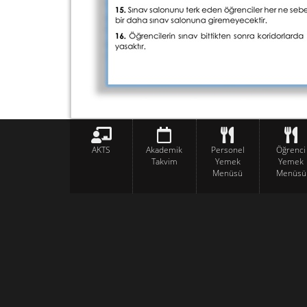
AKTS
Akademik
Personel
Öğrenci
Takvim
Yemek
Yemek
Menüsü
Menüsü