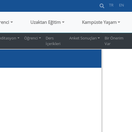
TR
EN
renci
Uzaktan Eğitim
Kampüste Yaşam
editasyon
Öğrenci
Ders
Anket Sonuçları
Bir Önerim
İçerikleri
Var