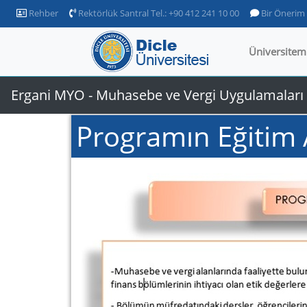
Rehber
Rektörlük Santral Tel.: +90 412 241 10 00
Bir Önerim
Üniversitem
Ergani MYO - Muhasebe ve Vergi Uygulamalar
Programın Eğitim 