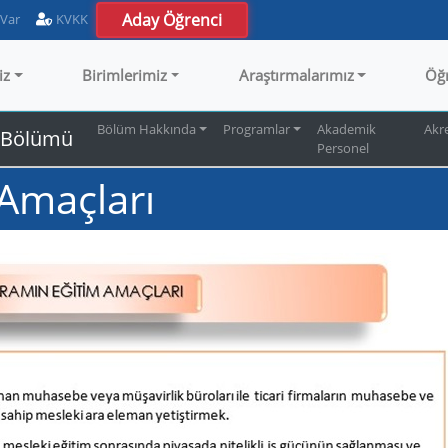
Aday Öğrenci
 Var
KVKK
iz
Birimlerimiz
Araştırmalarımız
Öğ
Bölüm Hakkında
Programlar
Akademik
Akr
ı Bölümü
Personel
Amaçları