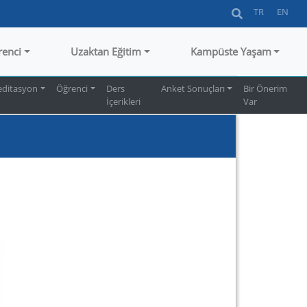
TR
EN
renci
Uzaktan Eğitim
Kampüste Yaşam
editasyon
Öğrenci
Ders
Anket Sonuçları
Bir Önerim
İçerikleri
Var