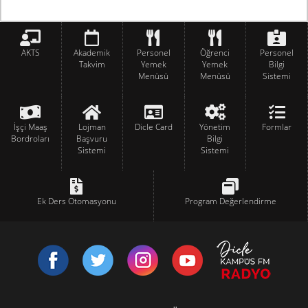
AKTS
Akademik
Personel
Öğrenci
Personel
Takvim
Yemek
Yemek
Bilgi
Menüsü
Menüsü
Sistemi
İşçi Maaş
Lojman
Dicle Card
Yönetim
Formlar
Bordroları
Başvuru
Bilgi
Sistemi
Sistemi
Ek Ders Otomasyonu
Program Değerlendirme