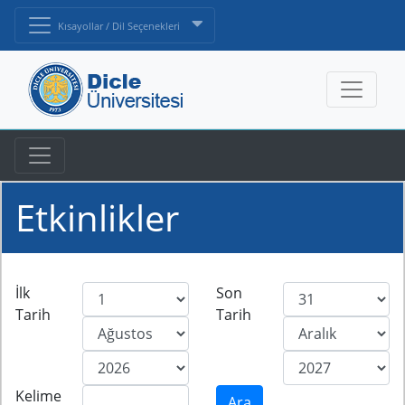
Kısayollar / Dil Seçenekleri
Etkinlikler
İlk
Son
Tarih
Tarih
Kelime