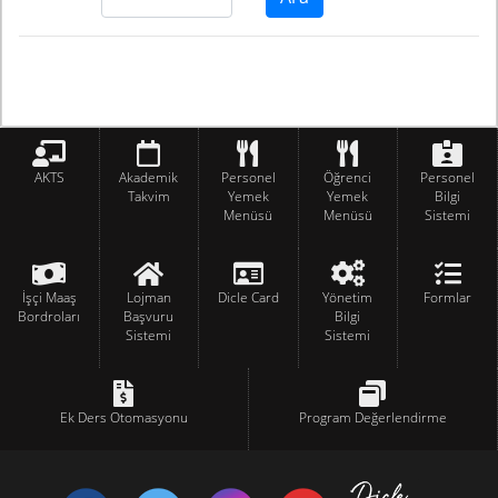
AKTS
Akademik
Personel
Öğrenci
Personel
Takvim
Yemek
Yemek
Bilgi
Menüsü
Menüsü
Sistemi
İşçi Maaş
Lojman
Dicle Card
Yönetim
Formlar
Bordroları
Başvuru
Bilgi
Sistemi
Sistemi
Ek Ders Otomasyonu
Program Değerlendirme