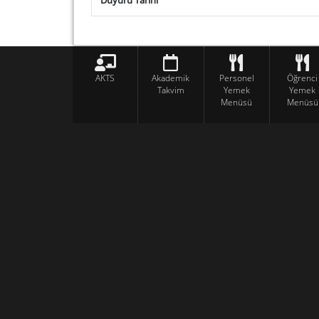
Duyuru Tarihi
AKTS
Akademik
Personel
Öğrenci
Takvim
Yemek
Yemek
Menüsü
Menüsü