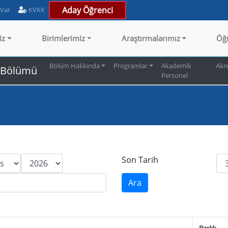
Aday Öğrenci
 Var
KVKK
iz
Birimlerimiz
Araştırmalarımız
Öğ
Bölüm Hakkında
Programlar
Akademik
Akr
ı Bölümü
Personel
Son Tarih