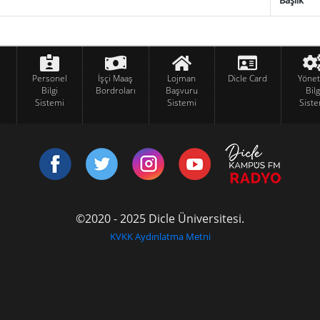
Başlık
Personel
İşçi Maaş
Lojman
Dicle Card
Yöne
Bilgi
Bordroları
Başvuru
Bilg
Sistemi
Sistemi
Siste
©2020 - 2025 Dicle Üniversitesi.
KVKK Aydınlatma Metni