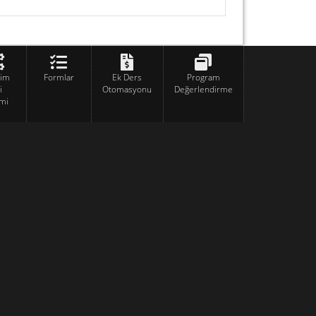
tim
Formlar
Ek Ders
Program
i
Otomasyonu
Değerlendirme
mi