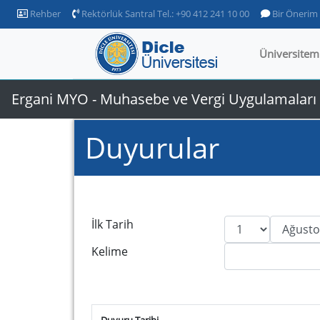
Rehber
Rektörlük Santral Tel.: +90 412 241 10 00
Bir Önerim
Üniversitem
Ergani MYO - Muhasebe ve Vergi Uygulamalar
Duyurular
İlk Tarih
Kelime