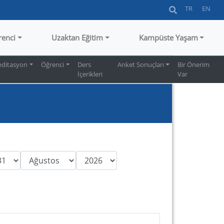
TR
EN
renci
Uzaktan Eğitim
Kampüste Yaşam
editasyon
Öğrenci
Ders
Anket Sonuçları
Bir Önerim
İçerikleri
Var